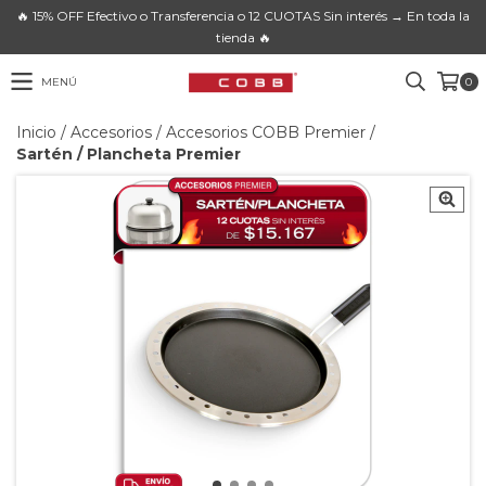
🔥 15% OFF Efectivo o Transferencia o 12 CUOTAS Sin interés → En toda la
tienda 🔥
MENÚ
0
Inicio
/
Accesorios
/
Accesorios COBB Premier
/
Sartén / Plancheta Premier