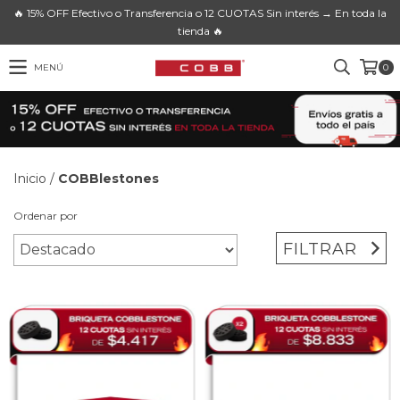
🔥 15% OFF Efectivo o Transferencia o 12 CUOTAS Sin interés → En toda la
tienda 🔥
MENÚ
0
Inicio
/
COBBlestones
Ordenar por
FILTRAR