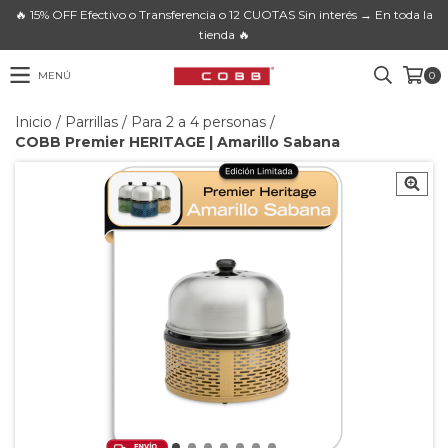
🔥 15% OFF Efectivo o Transferencia o 12 CUOTAS Sin interés → En toda la
tienda 🔥
MENÚ
0
Inicio
/
Parrillas
/
Para 2 a 4 personas
/
COBB Premier HERITAGE | Amarillo Sabana