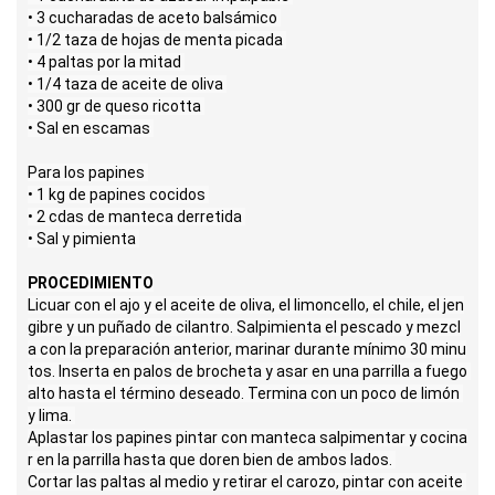
• 3 cucharadas de aceto balsámico 

• 1/2 taza de hojas de menta picada 

• 4 paltas por la mitad 

• 1/4 taza de aceite de oliva 

• 300 gr de queso ricotta 

• Sal en escamas 

Para los papines 

• 1 kg de papines cocidos 

• 2 cdas de manteca derretida 

• Sal y pimienta 

PROCEDIMIENTO
Licuar con el ajo y el aceite de oliva, el limoncello, el chile, el jen
gibre y un puñado de cilantro. Salpimienta el pescado y mezcl
a con la preparación anterior, marinar durante mínimo 30 minu
tos. Inserta en palos de brocheta y asar en una parrilla a fuego 
alto hasta el término deseado. Termina con un poco de limón 
y lima. 

Aplastar los papines pintar con manteca salpimentar y cocina
r en la parrilla hasta que doren bien de ambos lados. 

Cortar las paltas al medio y retirar el carozo, pintar con aceite 