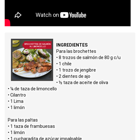
INGREDIENTES 
Para las brochettes 

• 8 trozos de salmón de 80 g c/u 

• 1 chile 

• 1 trozo de jengibre 

• 2 dientes de ajo 

• ½ taza de aceite de oliva 

• ¼ de taza de limoncello 

• Cilantro 

• 1 Lima 

• 1 limón 

Para las paltas 

• 1 taza de frambuesas 

• 1 limón 

• 1 cucharadita de azúcar impalpable 
